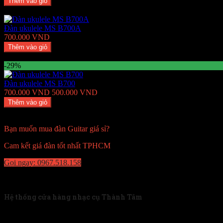
Thêm vào giỏ
Thêm Yêu thích
Thêm so sánh
Đàn ukulele MS B700A
700.000 VND
Thêm vào giỏ
Thêm Yêu thích
Thêm so sánh
-29%
Đàn ukulele MS B700
700.000 VND
500.000 VND
Thêm vào giỏ
Thêm Yêu thích
Thêm so sánh
Bạn muốn mua đàn Guitar giá sỉ?
Cam kết giá đàn tốt nhất TPHCM
Gọi ngay: 0967.518.158
Về chúng tôi
Hệ thống cửa hàng nhạc cụ Thành Tâm
Tân Phú: 230/13 Tân Kỳ Tân Quý, phường Sơn Kỳ, quận Tâ
Kho sỉ Tân Bình: 99 Võ Thành Trang, phường 11, quận Tân 