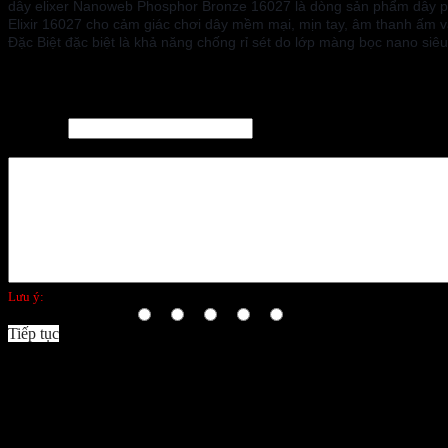
dây elixer Nanoweb Phosphor Bronze 16027 là dòng sản phẩm dây pho
Elixir 16027 cho cảm giác chơi dây mềm mại, mịn tay, âm thanh ấm v
Đặc Biệt đặc biệt là khả năng chống rỉ sét do lớp màng bọc nano si
Viết đánh giá
Tên bạn:
Đánh giá của bạn:
Lưu ý:
không hỗ trợ HTML!
Bình chọn:
Xấu
Tốt
Tiếp tục
Facebook Comments (
)
Danh Mục