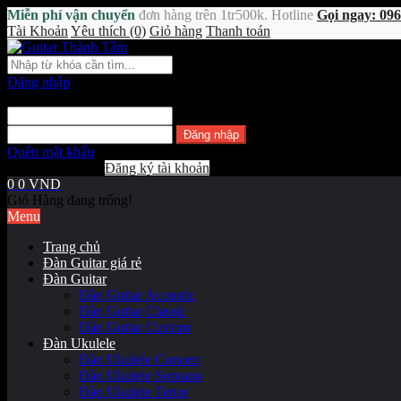
Miễn phí vận chuyển
đơn hàng trên 1tr500k. Hotline
Gọi ngay: 096
Tài Khoản
Yêu thích (0)
Giỏ hàng
Thanh toán
Đăng nhập
Địa chỉ E-Mail:
Mật khẩu:
Quên mật khẩu
Khách hàng mới
Đăng ký tài khoản
0
0 VND
Giỏ Hàng đang trống!
Menu
Trang chủ
Đàn Guitar giá rẻ
Đàn Guitar
Đàn Guitar Acoustic
Đàn Guitar Classic
Đàn Guitar Custom
Đàn Ukulele
Đàn Ukulele Concert
Đàn Ukulele Soprano
Đàn Ukulele Tenor