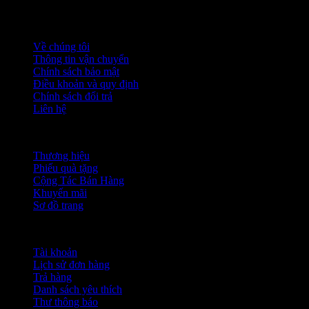
Thông tin
Về chúng tôi
Thông tin vận chuyển
Chính sách bảo mật
Điều khoản và quy định
Chính sách đổi trả
Liên hệ
Chức năng khác
Thương hiệu
Phiếu quà tặng
Cộng Tác Bán Hàng
Khuyến mãi
Sơ đồ trang
Tài khoản
Tài khoản
Lịch sử đơn hàng
Trả hàng
Danh sách yêu thích
Thư thông báo