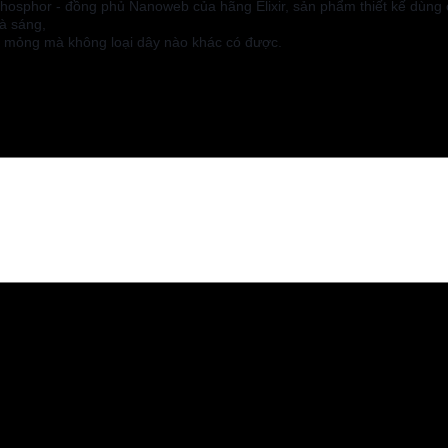
sphor - đồng phủ Nanoweb của hãng Elixir, sản phẩm thiết kế dùng ch
à sáng,
êu mỏng mà không loại dây nào khác có được.