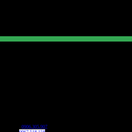
n Phú. SDT:
0906.305.907
Bình. SDT:
0967.518.158