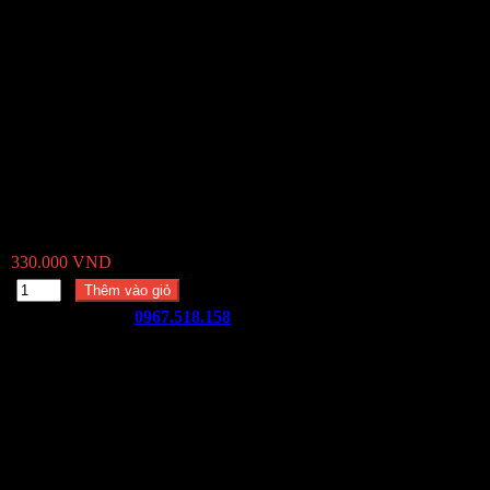
Dây đàn Guitar Acoustic Elixir
0 đánh giá
Viết đánh giá
Mã sản phẩm:
Dây đàn Guitar Acoustic Elixir Chính hãng
Điểm thưởng:
800
Tình trạng:
Còn hàng
330.000 VND
-
+
Thêm vào giỏ
Hotline đặt hàng:
0967.518.158
Mua hàng trực tiếp tại shop - Địa chỉ: 99 Võ Thành Trang, phường 
Sản phẩm chính hãng
Giao hàng miễn phí cho đơn hàng trên 1tr500k