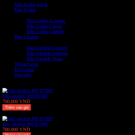
Đàn Guitar giá rẻ
Đàn Guitar
+
-
Đàn Guitar Acoustic
Đàn Guitar Classic
Đàn Guitar Custom
Đàn Ukulele
+
-
Đàn Ukulele Concert
Đàn Ukulele Soprano
Đàn Ukulele Tenor
Trống Cajon
EQ Guitar
Phụ kiện
Sản phẩm hot
Đàn ukulele MS B700F
700.000 VND
Thêm vào giỏ
Thêm Yêu thích
Thêm so sánh
Đàn ukulele MS B700F
700.000 VND