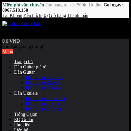
Miễn phí vận chuyển
đơn hàng trên 1tr500k. Hotline
Gọi ngay:
0967.518.158
Tài Khoản
Yêu thích (0)
Giỏ hàng
Thanh toán
0
0 VND
Giỏ Hàng đang trống!
Menu
Trang chủ
Đàn Guitar giá rẻ
Đàn Guitar
Đàn Guitar Acoustic
Đàn Guitar Classic
Đàn Guitar Custom
Đàn Ukulele
Đàn Ukulele Concert
Đàn Ukulele Soprano
Đàn Ukulele Tenor
Trống Cajon
EQ Guitar
Phụ kiện
Liên hệ