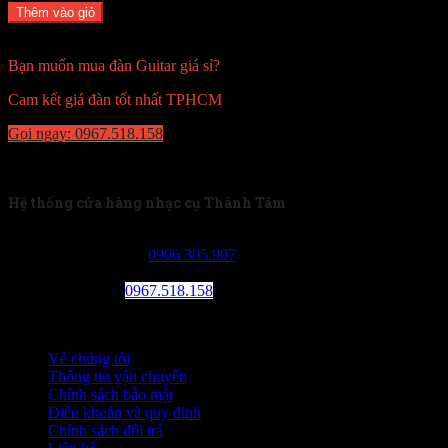
Thêm vào giỏ
Thêm Yêu thích
Thêm so sánh
Bạn muốn mua đàn Guitar giá sỉ?
Cam kết giá đàn tốt nhất TPHCM
Gọi ngay: 0967.518.158
Về chúng tôi
Hệ thống cửa hàng nhạc cụ Thành Tâm
Tân Phú: 230/13 Tân Kỳ Tân Quý, phường Sơn Kỳ, quận
Tân Phú. SDT:
0906.305.907
Kho sỉ Tân Bình: 99 Võ Thành Trang, phường 11, quận Tân
Bình. SDT:
0967.518.158
Thông tin
Về chúng tôi
Thông tin vận chuyển
Chính sách bảo mật
Điều khoản và quy định
Chính sách đổi trả