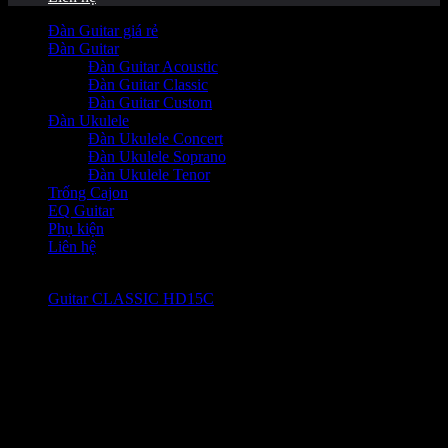
Đàn Guitar giá rẻ
Đàn Guitar
Đàn Guitar Acoustic
Đàn Guitar Classic
Đàn Guitar Custom
Đàn Ukulele
Đàn Ukulele Concert
Đàn Ukulele Soprano
Đàn Ukulele Tenor
Trống Cajon
EQ Guitar
Phụ kiện
Liên hệ
Guitar CLASSIC HD15C