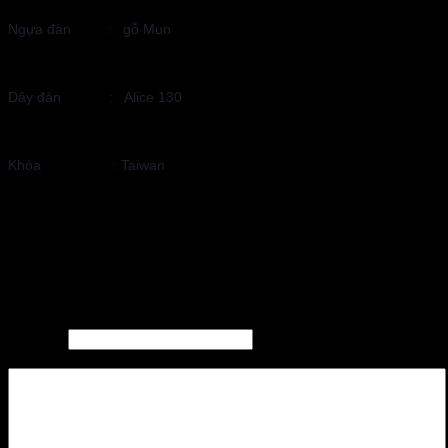
Ngựa đàn : gỗ Mun
Dây đàn : Alice 130
Khóa : Taiwan
SP được Bảo hành 24 tháng
giá đã bao gồm gói quà tặng trị giá 300k
Viết đánh giá
Tên bạn:
Đánh giá của bạn: