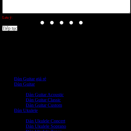
Lưu ý:
không hỗ trợ HTML!
Bình chọn:
Xấu
Tốt
Tiếp tục
Facebook Comments (
)
Danh Mục
Đàn Guitar giá rẻ
Đàn Guitar
+
-
Đàn Guitar Acoustic
Đàn Guitar Classic
Đàn Guitar Custom
Đàn Ukulele
+
-
Đàn Ukulele Concert
Đàn Ukulele Soprano