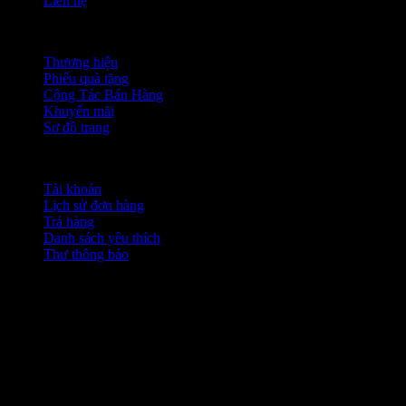
Liên hệ
Chức năng khác
Thương hiệu
Phiếu quà tặng
Cộng Tác Bán Hàng
Khuyến mãi
Sơ đồ trang
Tài khoản
Tài khoản
Lịch sử đơn hàng
Trả hàng
Danh sách yêu thích
Thư thông báo
Bản quyền của Guitar Thành Tâm © 2026