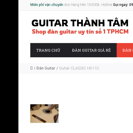
Miễn phí vận chuyển
đơn hàng trên 1tr500k. Hotline
Gọi ngay: 0
TRANG CHỦ
ĐÀN GUITAR GIÁ RẺ
ĐÀN 
Đàn Guitar
Guitar CLASSIC HD11C