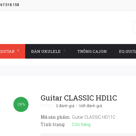
967.518.158
GUITAR
ĐÀN UKULELE
TRỐNG CAJON
EQ GUIT
Guitar CLASSIC HD11C
-28%
0 đánh giá
Viết đánh giá
Mã sản phẩm:
Guitar CLASSIC HD11C
Tình trạng:
Còn hàng