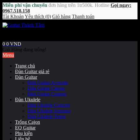
Miễn phí vận chuyển
đơn hàng trên 1tr500k. Hotline
Gọi ngay:
0967.518.158
Tài Khoản
Yêu thích (0)
Giỏ hàng
Thanh toán
0
0 VND
Giỏ Hàng đang trống!
Menu
Trang chủ
Đàn Guitar giá rẻ
Đàn Guitar
Đàn Guitar Acoustic
Đàn Guitar Classic
Đàn Guitar Custom
Đàn Ukulele
Đàn Ukulele Concert
Đàn Ukulele Soprano
Đàn Ukulele Tenor
Trống Cajon
EQ Guitar
Phụ kiện
Liên hệ