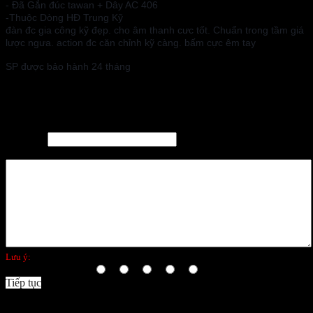
- Đã Gắn đúc tawan + Dây AC 406
-Thuộc Dòng HĐ Trung Kỹ
đàn đc gia công kỹ đẹp. cho âm thanh cưc tốt. Chuẩn trong tầm giá
lược ngưa. action đc căn chỉnh kỹ càng. bấm cực êm tay
SP được bảo hành 24 tháng
Viết đánh giá
Tên bạn:
Đánh giá của bạn:
Lưu ý:
không hỗ trợ HTML!
Bình chọn:
Xấu
Tốt
Tiếp tục
Facebook Comments (