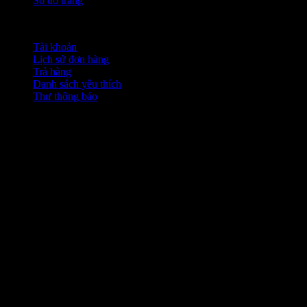
Sơ đồ trang
Tài khoản
Tài khoản
Lịch sử đơn hàng
Trả hàng
Danh sách yêu thích
Thư thông báo
Bản quyền của Guitar Thành Tâm © 2026