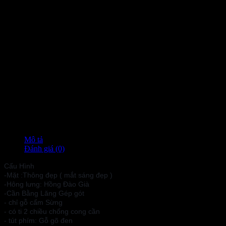
Mô tả
Đánh giá (0)
Cấu Hình
-Mặt :Thông đẹp ( mắt sáng đẹp )
-Hông lưng: Hồng Đào Già
-Cần Bằng Lăng Gép gót
- chỉ gỗ cẩm Sừng
- có ti 2 chiều chống cong cần
- tút phím: Gỗ gõ đen