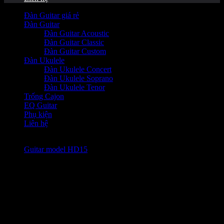
Đàn Guitar giá rẻ
Đàn Guitar
Đàn Guitar Acoustic
Đàn Guitar Classic
Đàn Guitar Custom
Đàn Ukulele
Đàn Ukulele Concert
Đàn Ukulele Soprano
Đàn Ukulele Tenor
Trống Cajon
EQ Guitar
Phụ kiện
Liên hệ
Guitar model HD15