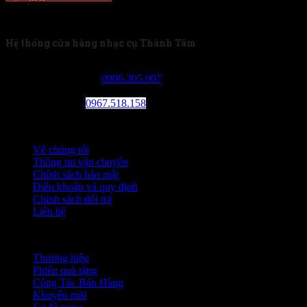
Về chúng tôi
Hệ thống cửa hàng nhạc cụ Thành Tâm
Tân Phú: 230/13 Tân Kỳ Tân Quý, phường Sơn Kỳ, quận
Tân Phú. SDT:
0906.305.907
Kho sỉ Tân Bình: 99 Võ Thành Trang, phường 11, quận Tân
Bình. SDT:
0967.518.158
Thông tin
Về chúng tôi
Thông tin vận chuyển
Chính sách bảo mật
Điều khoản và quy định
Chính sách đổi trả
Liên hệ
Chức năng khác
Thương hiệu
Phiếu quà tặng
Cộng Tác Bán Hàng
Khuyến mãi