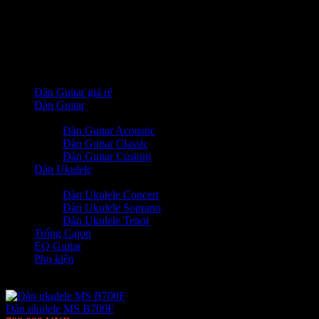
)
Danh Mục
Đàn Guitar giá rẻ
Đàn Guitar
+
-
Đàn Guitar Acoustic
Đàn Guitar Classic
Đàn Guitar Custom
Đàn Ukulele
+
-
Đàn Ukulele Concert
Đàn Ukulele Soprano
Đàn Ukulele Tenor
Trống Cajon
EQ Guitar
Phụ kiện
Sản phẩm hot
Đàn ukulele MS B700F