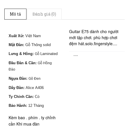
Mô tả
Đánh giá (0)
Guitar E75 dành cho người
Xuất Xứ:
Việt Nam
mới tập chơi. phù hợp chơi
đệm hát.solo.fingerstyle....
Mặt Đàn:
Gỗ Thông solid
....
Lưng & Hông:
Laminated
Gỗ
Đầu Đàn & Cần:
Gỗ Hồng
Đào
Ngựa Đàn:
Gõ Đen
Dây Đàn:
Alice A406
Ty Chỉnh Cần:
Có
Bảo Hành:
12 Tháng
Kèm bao . phím . ty chỉnh
cần Khi mua đàn