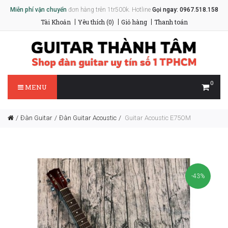
Miễn phí vận chuyển
đơn hàng trên 1tr500k. Hotline
Gọi ngay: 0967.518.158
Tài Khoản
Yêu thích (0)
Giỏ hàng
Thanh toán
0
MENU
Đàn Guitar
Đàn Guitar Acoustic
Guitar Acoustic E75OM
-43%