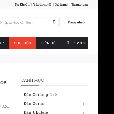
Tài Khoản
Yêu thích (0)
Giỏ hàng
Thanh toán
Đăng nhập
0
AR
PHỤ KIỆN
LIÊN HỆ
0 VND
DANH MỤC
ice
Đàn Guitar giá rẻ
Đàn Guitar
+
W432-L
Đàn Ukulele
+