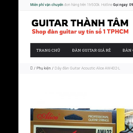
Miễn phí vận chuyển
đơn hàng trên 1tr500k. Hotline
Gọi ngay: 0
TRANG CHỦ
ĐÀN GUITAR GIÁ RẺ
ĐÀN 
Phụ kiện
Dây đàn Guitar Acoustic Alice AW432-L