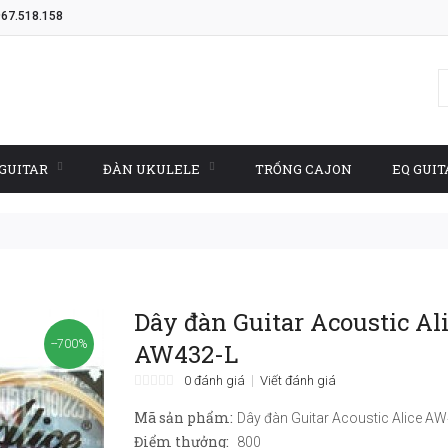
967.518.158
GUITAR
ĐÀN UKULELE
TRỐNG CAJON
EQ GUIT
Dây đàn Guitar Acoustic Al
--700%
AW432-L
0 đánh giá
Viết đánh giá
Mã sản phẩm:
Dây đàn Guitar Acoustic Alice A
Điểm thưởng:
800