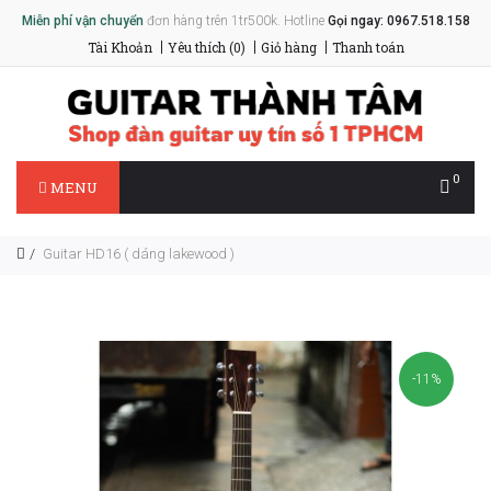
Miễn phí vận chuyển
đơn hàng trên 1tr500k. Hotline
Gọi ngay: 0967.518.158
Tài Khoản
Yêu thích (0)
Giỏ hàng
Thanh toán
0
MENU
Guitar HD16 ( dáng lakewood )
-11%