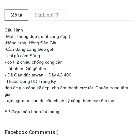
Mô tả
Đánh giá (0)
Cấu Hình
-Mặt :Thông đẹp ( mắt sáng đẹp )
-Hông lưng: Hồng Đào Già
-Cần Bằng Lăng Gép gót
- chỉ gỗ cẩm Sừng
- có ti 2 chiều chống cong cần
- tút phím: Gỗ gõ đen
- Đã Gắn đúc tawan + Dây AC 406
-Thuộc Dòng HĐ Trung Kỹ
đàn đc gia công kỹ đẹp. cho âm thanh cưc tốt. Chuẩn trong tầm
giá
lược ngưa. action đc căn chỉnh kỹ càng. bấm cực êm tay
SP được bảo hành 24 tháng
Facebook Comments (