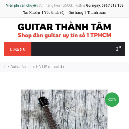
Miễn phí vận chuyển
đơn hàng trên 1tr500k. Hotline
Gọi ngay: 0967.518.158
Tài Khoản
Yêu thích (0)
Giỏ hàng
Thanh toán
0
MENU
Guitar Acoustic HD11F (all solid )
-22%