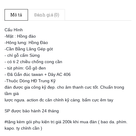
Mô tả
Đánh giá (0)
Cấu Hình
-Mặt : Hồng đào
-Hông lưng: Hồng Đào
-Cần Bằng Lăng Gép gót
- chỉ gỗ cẩm Sừng
- có ti 2 chiều chống cong cần
- tút phím: Gỗ gõ đen
- Đã Gắn đúc tawan + Dây AC 406
-Thuộc Dòng HĐ Trung Kỹ
đàn được gia công kỹ đẹp. cho âm thanh cưc tốt. Chuẩn trong
tầm giá
lược ngưa. action đc căn chỉnh kỹ càng. bấm cực êm tay
SP được bảo hành 24 tháng
#tặng kèm gói phụ kiện trị giá 200k khi mua đàn ( bao da. phím.
kapo. ty chỉnh cần )