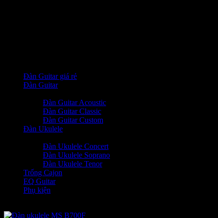
Facebook Comments (
)
Danh Mục
Đàn Guitar giá rẻ
Đàn Guitar
+
-
Đàn Guitar Acoustic
Đàn Guitar Classic
Đàn Guitar Custom
Đàn Ukulele
+
-
Đàn Ukulele Concert
Đàn Ukulele Soprano
Đàn Ukulele Tenor
Trống Cajon
EQ Guitar
Phụ kiện
Sản phẩm hot