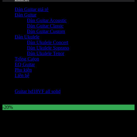
Đàn Guitar giá rẻ
Đàn Guitar
Đàn Guitar Acoustic
Đàn Guitar Classic
Đàn Guitar Custom
Đàn Ukulele
Đàn Ukulele Concert
Đàn Ukulele Soprano
Đàn Ukulele Tenor
Trống Cajon
EQ Guitar
Phụ kiện
Liên hệ
Guitar hd18VF all solid
-20%