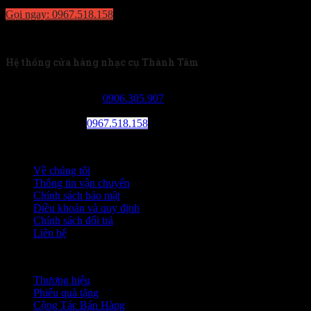
Gọi ngay: 0967.518.158
Về chúng tôi
Hệ thống cửa hàng nhạc cụ Thành Tâm
Tân Phú: 230/13 Tân Kỳ Tân Quý, phường Sơn Kỳ, quận
Tân Phú. SDT:
0906.305.907
Kho sỉ Tân Bình: 99 Võ Thành Trang, phường 11, quận Tân
Bình. SDT:
0967.518.158
Thông tin
Về chúng tôi
Thông tin vận chuyển
Chính sách bảo mật
Điều khoản và quy định
Chính sách đổi trả
Liên hệ
Chức năng khác
Thương hiệu
Phiếu quà tặng
Cộng Tác Bán Hàng