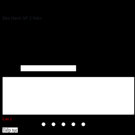
Bảo Hành SP 2 Năm
Processor
Clockspeed
100mhz
Viết đánh giá
Tên bạn:
Đánh giá của bạn:
Lưu ý:
không hỗ trợ HTML!
Bình chọn:
Xấu
Tốt
Tiếp tục