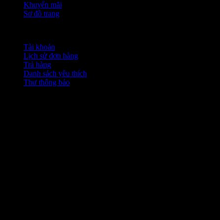
Khuyến mãi
Sơ đồ trang
Tài khoản
Tài khoản
Lịch sử đơn hàng
Trả hàng
Danh sách yêu thích
Thư thông báo
Bản quyền của Guitar Thành Tâm © 2026