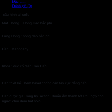
Đặc tính
Đánh giá (0)
cấu hình all solid
Mặt Thông . Hồng Đào bắc phi
Lưng Hông : hồng đào bắc phi
Cần : Mahogany
Khóa : đúc cổ điển Cao Cấp
Đàn thiết kế Thêm bavel chống cấn tay cực đẳng cấp
Đàn được gia Công Kỹ. action Chuẩn Âm thanh tốt Phù hợp cho
fingerstyle.... người chơi chuyên nghiệp
người chơi đệm hát solo