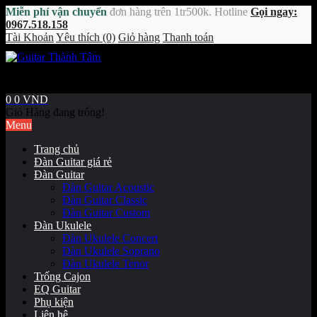
Miễn phí vận chuyển
đơn hàng trên 1tr500k. Hotline
Gọi ngay:
0967.518.158
Tài Khoản
Yêu thích (0)
Giỏ hàng
Thanh toán
0
0 VND
Giỏ Hàng đang trống!
Menu
Trang chủ
Đàn Guitar giá rẻ
Đàn Guitar
Đàn Guitar Acoustic
Đàn Guitar Classic
Đàn Guitar Custom
Đàn Ukulele
Đàn Ukulele Concert
Đàn Ukulele Soprano
Đàn Ukulele Tenor
Trống Cajon
EQ Guitar
Phụ kiện
Liên hệ