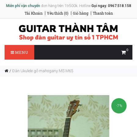
Miễn phí vận chuyển
đơn hàng trên 1tr500k. Hotline
Gọi ngay: 0967.518.158
Tài Khoản
Yêu thích (0)
Giỏ hàng
Thanh toán
0
MENU
Đàn Ukulele gỗ mahogany MS M65
-7%