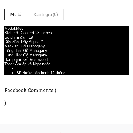
Mô tả
Đánh giá (0)
Model:M65
Kích cỡ: Concert 23 inches
Số phím đàn: 19
Dây đàn: Dây Aquila Ý.
Mặt đàn: Gỗ Mahogany
Hông đàn: Gỗ Mahogany
Lưng đàn: Gỗ Mahogany
Bàn phím: Gỗ Rosewood
Tone: Ấm áp và Ngọt ngào.
SP đước bảo hành 12 tháng
Facebook Comments (
)