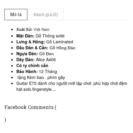
Mô tả
Đánh giá (0)
Xuất Xứ:
Việt Nam
Mặt Đàn:
Gỗ Thông solid
Lưng & Hông:
Laminated
Gỗ
Đầu Đàn & Cần:
Gỗ Hồng Đào
Ngựa Đàn:
Gõ Đen
Dây Đàn:
Alice A406
Có ty chỉnh cần
Bảo Hành:
12 Tháng
tặng Kèm bao . phím gảy
Guitar E75 dành cho người mới tập chơi. phù hợp chơi đệm
hát.solo.fingerstyle....
Facebook Comments (
)