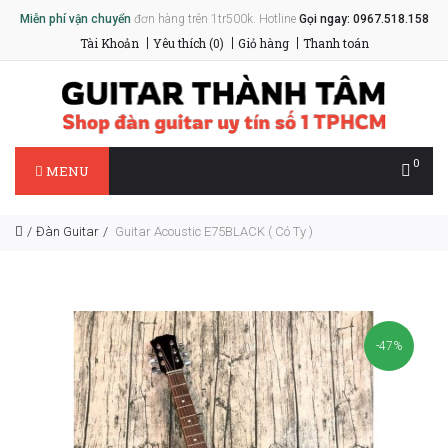
Miễn phí vận chuyển
đơn hàng trên 1tr500k. Hotline
Gọi ngay: 0967.518.158
Tài Khoản
Yêu thích (0)
Giỏ hàng
Thanh toán
0
MENU
Đàn Guitar
Guitar Acoustic E75BLACK ( Có Ty )
-47%