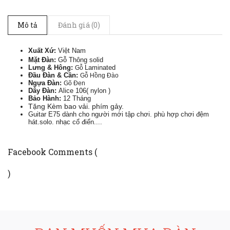
Mô tả
Đánh giá (0)
Xuất Xứ:
Việt Nam
Mặt Đàn:
Gỗ Thông solid
Lưng & Hông:
Laminated
Gỗ
Đầu Đàn & Cần:
Gỗ Hồng Đào
Ngựa Đàn:
Gõ Đen
Dây Đàn:
Alice 106( nylon )
Bảo Hành:
12 Tháng
Tặng Kèm bao vải. phím gảy.
Guitar E75 dành cho người mới tập chơi. phù hợp chơi đệm
hát.solo. nhạc cổ điển....
Facebook Comments (
)