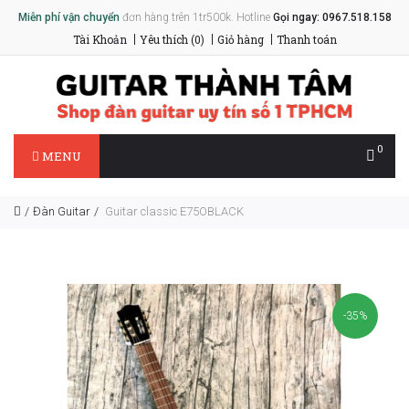
Miễn phí vận chuyển
đơn hàng trên 1tr500k. Hotline
Gọi ngay: 0967.518.158
Tài Khoản
Yêu thích (0)
Giỏ hàng
Thanh toán
0
MENU
Đàn Guitar
Guitar classic E75OBLACK
-35%