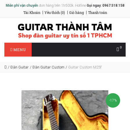
Miễn phí vận chuyển
đơn hàng trên 1tr500k. Hotline
Gọi ngay: 0967.518.158
Tài Khoản
Yêu thích (0)
Giỏ hàng
Thanh toán
0
MENU
Đàn Guitar
Đàn Guitar Custom
Guitar Custom M25f
-17%