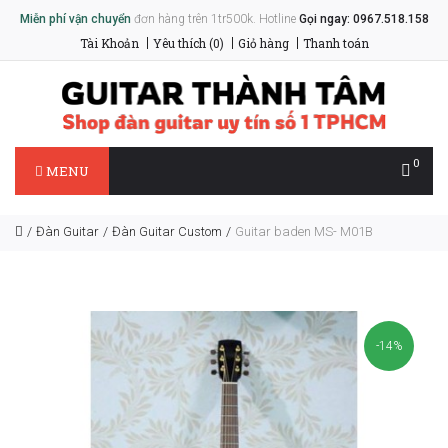
Miễn phí vận chuyển
đơn hàng trên 1tr500k. Hotline
Gọi ngay: 0967.518.158
Tài Khoản
Yêu thích (0)
Giỏ hàng
Thanh toán
0
MENU
Đàn Guitar
Đàn Guitar Custom
Guitar baden MS- M01B
-14%