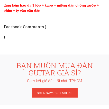
tặng kèm bao da 3 lớp + kapo + miếng dán chống xước +
phím + ty vặn cần đàn
Facebook Comments (
)
BẠN MUỐN MUA ĐÀN
GUITAR GIÁ SỈ?
Cam kết giá đàn tốt nhất TPHCM
GỌI NGAY: 0967.518.158