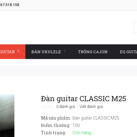
967.518.158
GUITAR
ĐÀN UKULELE
TRỐNG CAJON
EQ GUIT
Đàn guitar CLASSIC M25
0 đánh giá
Viết đánh giá
Mã sản phẩm:
Đàn guitar CLASSIC M25
Điểm thưởng:
100
Tình trạng:
Còn hàng