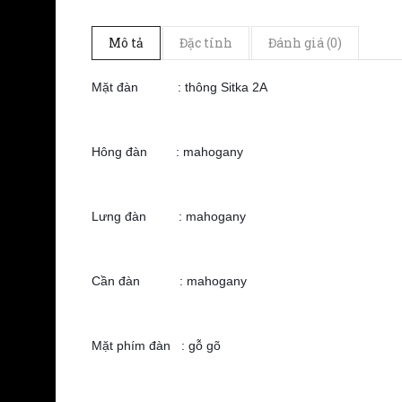
Mô tả
Đặc tính
Đánh giá (0)
Mặt đàn : thông Sitka 2A
Hông đàn : mahogany
Lưng đàn : mahogany
Cần đàn : mahogany
Mặt phím đàn : gỗ gõ